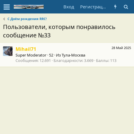
Вход
Регистрация
С Днём рождения RRC!
Пользователи, которым понравилось
сообщение №33
28 Май 2025
Mihail71
Super Moderator
·
52
·
Из
Тула-Москва
Сообщения
12.691
Благодарности
3.669
Баллы
113