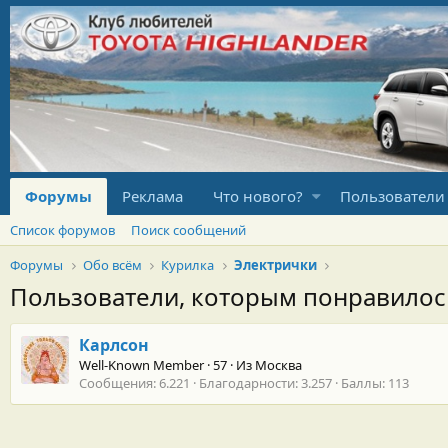
Форумы
Реклама
Что нового?
Пользователи
Список форумов
Поиск сообщений
Форумы
Обо всём
Курилка
Электрички
Пользователи, которым понравило
Карлсон
Well-Known Member
·
57
·
Из
Москва
Сообщения
6.221
Благодарности
3.257
Баллы
113