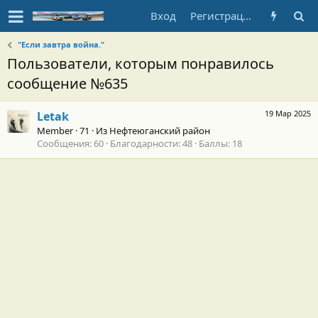
Вход
Регистрация
"Если завтра война."
Пользователи, которым понравилось
сообщение №635
19 Мар 2025
Letak
Member
·
71
·
Из
Нефтеюганский район
Сообщения
60
Благодарности
48
Баллы
18