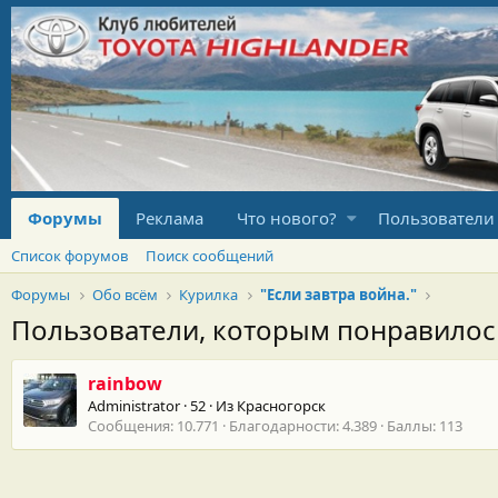
Форумы
Реклама
Что нового?
Пользователи
Список форумов
Поиск сообщений
Форумы
Обо всём
Курилка
"Если завтра война."
Пользователи, которым понравило
rainbow
Administrator
·
52
·
Из
Красногорск
Сообщения
10.771
Благодарности
4.389
Баллы
113