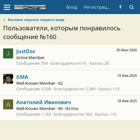
Вход
Регистрация
Боковое зеркало заднего вида
Пользователи, которым понравилось
сообщение №160
30 Июн 2026
JustDoc
J
Active Member
Сообщения
504
Благодарности
61
Баллы
28
19 Фев 2025
GMA
Well-Known Member
·
62
Сообщения
3.338
Благодарности
2.360
Баллы
113
18 Фев 2025
Анатолий Иванович
А
Well-Known Member
·
69
·
Из
Нск
Сообщения
1.165
Благодарности
562
Баллы
113