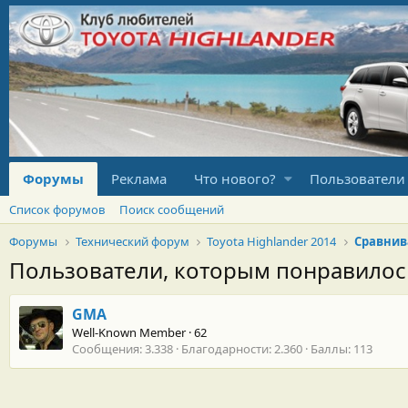
Форумы
Реклама
Что нового?
Пользователи
Список форумов
Поиск сообщений
Форумы
Технический форум
Toyota Highlander 2014
Сравнив
Пользователи, которым понравило
GMA
Well-Known Member
·
62
Сообщения
3.338
Благодарности
2.360
Баллы
113