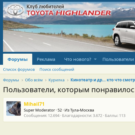
Форумы
Реклама
Что нового?
Пользователи
Список форумов
Поиск сообщений
Форумы
Обо всём
Курилка
Пользователи, которым понравило
Mihail71
Super Moderator
·
52
·
Из
Тула-Москва
Сообщения
12.694
Благодарности
3.672
Баллы
113