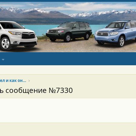
Кинотеатр и др... кто что смотрел и как оно.
сь сообщение №7330