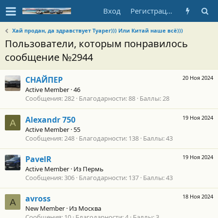
Вход
Регистрация
Хай продан, да здравствует Туарег))) Или Китай наше всё)))
Пользователи, которым понравилось
сообщение №2944
20 Ноя 2024
СНАЙПЕР
Active Member
·
46
Сообщения
282
Благодарности
88
Баллы
28
19 Ноя 2024
Alexandr 750
A
Active Member
·
55
Сообщения
248
Благодарности
138
Баллы
43
19 Ноя 2024
PavelR
Active Member
·
Из
Пермь
Сообщения
306
Благодарности
137
Баллы
43
18 Ноя 2024
avross
A
New Member
·
Из
Москва
Сообщения
10
Благодарности
4
Баллы
3