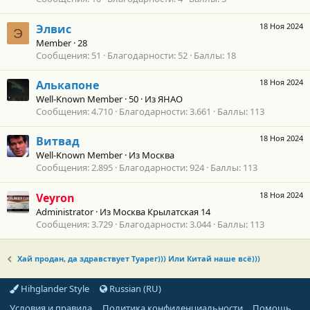
18 Ноя 2024
Элвис
Э
Member
·
28
Сообщения
51
Благодарности
52
Баллы
18
18 Ноя 2024
Алькапоне
Well-Known Member
·
50
·
Из
ЯНАО
Сообщения
4.710
Благодарности
3.661
Баллы
113
18 Ноя 2024
Витвад
Well-Known Member
·
Из
Москва
Сообщения
2.895
Благодарности
924
Баллы
113
18 Ноя 2024
Veyron
Administrator
·
Из
Москва Крылатская 14
Сообщения
3.729
Благодарности
3.044
Баллы
113
Хай продан, да здравствует Туарег))) Или Китай наше всё)))
Hihglander Style
Russian (RU)
Условия и правила
Политика конфиденциальности
Помощь