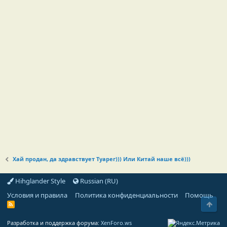
Хай продан, да здравствует Туарег))) Или Китай наше всё)))
Hihglander Style
Russian (RU)
Условия и правила
Политика конфиденциальности
Помощь
Свер
R
S
S
Разработка и поддержка форума:
XenForo.ws