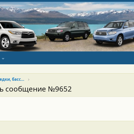
Наши стройки (дома, бани. беседки, бассейны и проч)
сь сообщение №9652