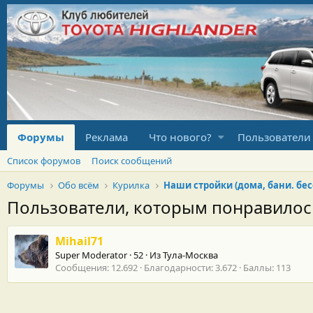
Форумы
Реклама
Что нового?
Пользователи
Список форумов
Поиск сообщений
Форумы
Обо всём
Курилка
Пользователи, которым понравило
Mihail71
Super Moderator
·
52
·
Из
Тула-Москва
Сообщения
12.692
Благодарности
3.672
Баллы
113