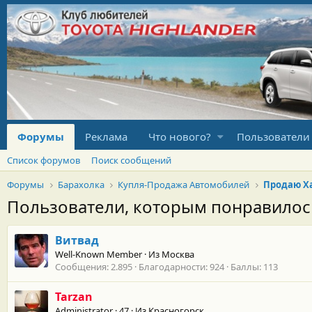
Форумы
Реклама
Что нового?
Пользователи
Список форумов
Поиск сообщений
Форумы
Барахолка
Купля-Продажа Автомобилей
Продаю Ха
Пользователи, которым понравило
Витвад
Well-Known Member
·
Из
Москва
Сообщения
2.895
Благодарности
924
Баллы
113
Tarzan
Administrator
·
47
·
Из
Красногорск