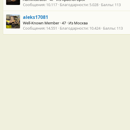
Сообщения
10.117
Благодарности
5.028
Баллы
113
aleks17081
Well-Known Member
·
47
·
Из
Москва
Сообщения
14.551
Благодарности
10.424
Баллы
113