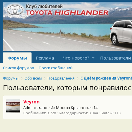
Форумы
Реклама
Что нового?
Пользователи
Список форумов
Поиск сообщений
Форумы
Обо всём
Поздравления
С Днём рождения Veyron!
Пользователи, которым понравило
Veyron
Administrator
·
Из
Москва Крылатская 14
Сообщения
3.728
Благодарности
3.044
Баллы
113