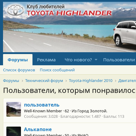
Форумы
Реклама
Что нового?
Пользователи
Список форумов
Поиск сообщений
Форумы
Технический форум
Toyota-Highlander 2010
Двигате
Пользователи, которым понравило
пользователь
Well-Known Member
·
62
·
Из
Город Золотой.
Сообщения
3.028
Благодарности
1.487
Баллы
113
Алькапоне
Well-Known Member
·
50
·
Из
ЯНАО