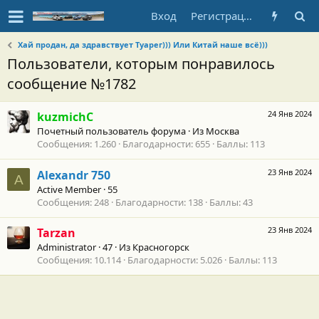
Вход
Регистрация
Хай продан, да здравствует Туарег))) Или Китай наше всё)))
Пользователи, которым понравилось
сообщение №1782
24 Янв 2024
kuzmichC
Почетный пользователь форума
·
Из
Москва
Сообщения
1.260
Благодарности
655
Баллы
113
23 Янв 2024
Alexandr 750
A
Active Member
·
55
Сообщения
248
Благодарности
138
Баллы
43
23 Янв 2024
Tarzan
Administrator
·
47
·
Из
Красногорск
Сообщения
10.114
Благодарности
5.026
Баллы
113