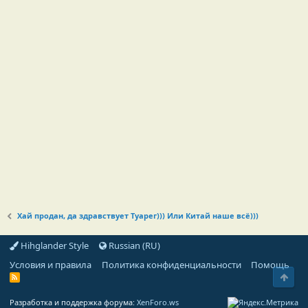
Хай продан, да здравствует Туарег))) Или Китай наше всё)))
Hihglander Style
Russian (RU)
Условия и правила
Политика конфиденциальности
Помощь
Свер
R
S
S
Разработка и поддержка форума:
XenForo.ws