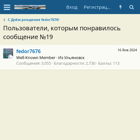
Вход
Регистрация
С Днём рождения fedor7676!
Пользователи, которым понравилось
сообщение №19
16 Янв 2024
fedor7676
Well-Known Member
·
Из
Ульяновск
Сообщения
3.055
Благодарности
2.730
Баллы
113