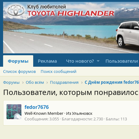
Форумы
Реклама
Что нового?
Пользователи
Список форумов
Поиск сообщений
Форумы
Обо всём
Поздравления
С Днём рождения fedor76
Пользователи, которым понравило
fedor7676
Well-Known Member
·
Из
Ульяновск
Сообщения
3.055
Благодарности
2.730
Баллы
113