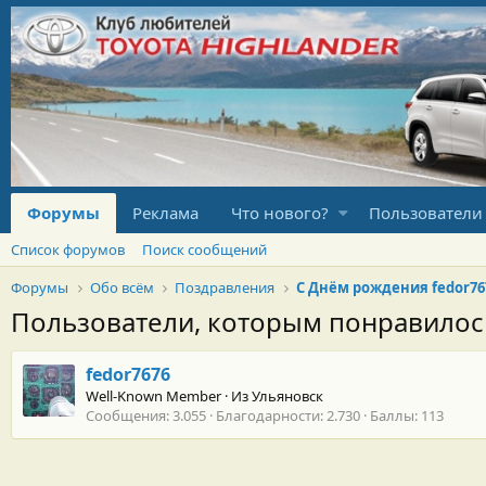
Форумы
Реклама
Что нового?
Пользователи
Список форумов
Поиск сообщений
Форумы
Обо всём
Поздравления
С Днём рождения fedor76
Пользователи, которым понравило
fedor7676
Well-Known Member
·
Из
Ульяновск
Сообщения
3.055
Благодарности
2.730
Баллы
113