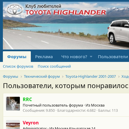
Форумы
Реклама
Что нового?
Пользователи
Список форумов
Поиск сообщений
Форумы
Технический форум
Toyota-Highlander 2001-2007
Ход
Пользователи, которым понравило
RRC
Почетный пользователь форума
·
Из
Москва
Сообщения
9.850
Благодарности
4.682
Баллы
113
Veyron
Administrator
·
Из
Москва Крылатская 14