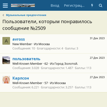
Вход
Регистрация
Музыкальные предпочтения
Пользователи, которым понравилось
сообщение №2509
31 Дек 2023
avross
A
New Member
·
Из
Москва
Сообщения
10
Благодарности
4
Баллы
3
27 Дек 2023
пользователь
Well-Known Member
·
62
·
Из
Город Золотой.
Сообщения
3.028
Благодарности
1.487
Баллы
113
27 Дек 2023
Карлсон
Well-Known Member
·
57
·
Из
Москва
Сообщения
6.221
Благодарности
3.257
Баллы
113