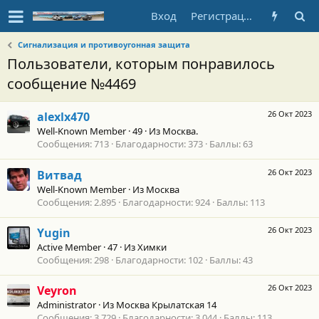
Вход
Регистрация
Сигнализация и противоугонная защита
Пользователи, которым понравилось
сообщение №4469
26 Окт 2023
alexlx470
Well-Known Member
·
49
·
Из
Москва.
Сообщения
713
Благодарности
373
Баллы
63
26 Окт 2023
Витвад
Well-Known Member
·
Из
Москва
Сообщения
2.895
Благодарности
924
Баллы
113
26 Окт 2023
Yugin
Active Member
·
47
·
Из
Химки
Сообщения
298
Благодарности
102
Баллы
43
26 Окт 2023
Veyron
Administrator
·
Из
Москва Крылатская 14
Сообщения
3.729
Благодарности
3.044
Баллы
113