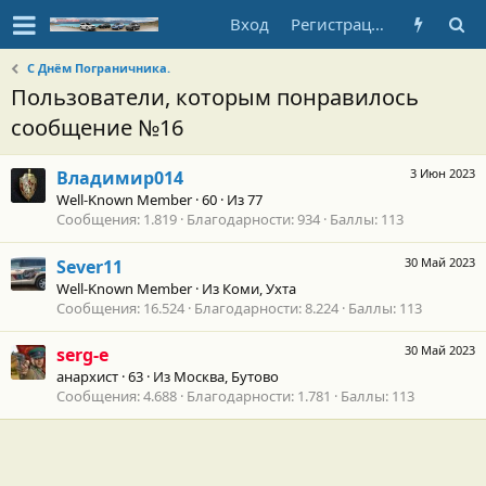
Вход
Регистрация
С Днём Пограничника.
Пользователи, которым понравилось
сообщение №16
3 Июн 2023
Владимир014
Well-Known Member
·
60
·
Из
77
Сообщения
1.819
Благодарности
934
Баллы
113
30 Май 2023
Sever11
Well-Known Member
·
Из
Коми, Ухта
Сообщения
16.524
Благодарности
8.224
Баллы
113
30 Май 2023
serg-e
анархист
·
63
·
Из
Москва, Бутово
Сообщения
4.688
Благодарности
1.781
Баллы
113