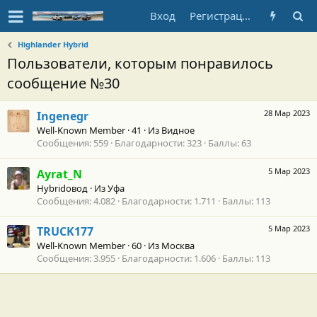
Вход
Регистрация
Highlander Hybrid
Пользователи, которым понравилось
сообщение №30
28 Мар 2023
Ingenegr
Well-Known Member
·
41
·
Из
Видное
Сообщения
559
Благодарности
323
Баллы
63
5 Мар 2023
Ayrat_N
Hybridовод
·
Из
Уфа
Сообщения
4.082
Благодарности
1.711
Баллы
113
5 Мар 2023
TRUCK177
Well-Known Member
·
60
·
Из
Москва
Сообщения
3.955
Благодарности
1.606
Баллы
113