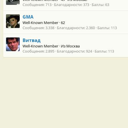
Сообщения
713
Благодарности
373
Баллы
63
GMA
Well-Known Member
·
62
Сообщения
3.338
Благодарности
2.360
Баллы
113
Витвад
Well-Known Member
·
Из
Москва
Сообщения
2.895
Благодарности
924
Баллы
113