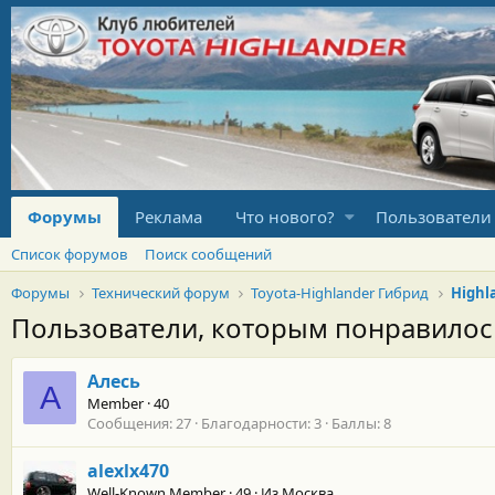
Форумы
Реклама
Что нового?
Пользователи
Список форумов
Поиск сообщений
Форумы
Технический форум
Toyota-Highlander Гибрид
Highl
Пользователи, которым понравило
Алесь
А
Member
·
40
Сообщения
27
Благодарности
3
Баллы
8
alexlx470
Well-Known Member
·
49
·
Из
Москва.