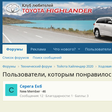
Форумы
Реклама
Что нового?
Пользователи
Список форумов
Поиск сообщений
Форумы
Технический форум
Тойота Хайлендер 2020
Ходовая
Пользователи, которым понравило
Серега Екб
С
New Member
·
46
Сообщения
12
Благодарности
1
Баллы
3