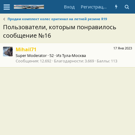
Вход
Регистрация
Продам комплект колес оригинал на летней резине R19
Пользователи, которым понравилось
сообщение №16
17 Янв 2023
Mihail71
Super Moderator
·
52
·
Из
Тула-Москва
Сообщения
12.692
Благодарности
3.669
Баллы
113