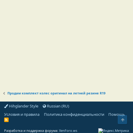
Продам комплект колес оригинал на летней резине R19
Hihglander Style
Russian (RU)
Условия и правила
Политика конфиденциальности
Помощь
Свер
R
S
S
Разработка и поддержка форума:
XenForo.ws