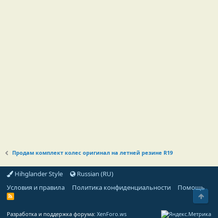
Продам комплект колес оригинал на летней резине R19
Hihglander Style
Russian (RU)
Условия и правила
Политика конфиденциальности
Помощь
Свер
R
S
S
Разработка и поддержка форума:
XenForo.ws