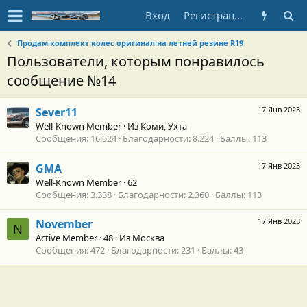
Вход
Регистрация
Продам комплект колес оригинал на летней резине R19
Пользователи, которым понравилось
сообщение №14
17 Янв 2023
Sever11
Well-Known Member
·
Из
Коми, Ухта
Сообщения
16.524
Благодарности
8.224
Баллы
113
17 Янв 2023
GMA
Well-Known Member
·
62
Сообщения
3.338
Благодарности
2.360
Баллы
113
17 Янв 2023
November
N
Active Member
·
48
·
Из
Москва
Сообщения
472
Благодарности
231
Баллы
43