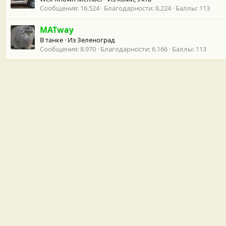
Сообщения
16.524
Благодарности
8.224
Баллы
113
MATway
В танке
·
Из
Зеленоград
Сообщения
8.970
Благодарности
6.166
Баллы
113