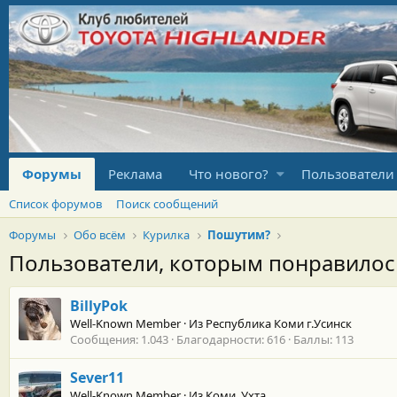
Форумы
Реклама
Что нового?
Пользователи
Список форумов
Поиск сообщений
Форумы
Обо всём
Курилка
Пошутим?
Пользователи, которым понравило
BillyPok
Well-Known Member
·
Из
Республика Коми г.Усинск
Сообщения
1.043
Благодарности
616
Баллы
113
Sever11
Well-Known Member
·
Из
Коми, Ухта