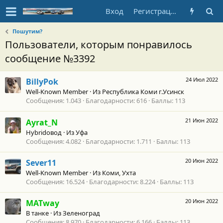
Вход
Регистрация
Пошутим?
Пользователи, которым понравилось
сообщение №3392
24 Июл 2022
BillyPok
Well-Known Member
·
Из
Республика Коми г.Усинск
Сообщения
1.043
Благодарности
616
Баллы
113
21 Июн 2022
Ayrat_N
Hybridовод
·
Из
Уфа
Сообщения
4.082
Благодарности
1.711
Баллы
113
20 Июн 2022
Sever11
Well-Known Member
·
Из
Коми, Ухта
Сообщения
16.524
Благодарности
8.224
Баллы
113
20 Июн 2022
MATway
В танке
·
Из
Зеленоград
Сообщения
8.970
Благодарности
6.166
Баллы
113