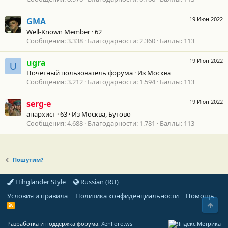
19 Июн 2022
GMA
Well-Known Member
·
62
Сообщения
3.338
Благодарности
2.360
Баллы
113
19 Июн 2022
ugra
U
Почетный пользователь форума
·
Из
Москва
Сообщения
3.212
Благодарности
1.594
Баллы
113
19 Июн 2022
serg-e
анархист
·
63
·
Из
Москва, Бутово
Сообщения
4.688
Благодарности
1.781
Баллы
113
Пошутим?
Hihglander Style
Russian (RU)
Условия и правила
Политика конфиденциальности
Помощь
Свер
R
S
S
Разработка и поддержка форума:
XenForo.ws