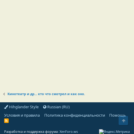
Кинотеатр и др... кто что смотрел и как оно.
Hihglander Style
Russian (RU)
Условия и правила
Политика конфиденциальности
Помощь
Свер
R
S
S
Разработка и поддержка форума:
XenForo.ws