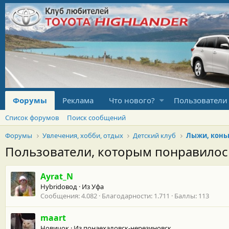
Форумы
Реклама
Что нового?
Пользователи
Список форумов
Поиск сообщений
Форумы
Увлечения, хобби, отдых
Детский клуб
Лыжи, конь
Пользователи, которым понравило
Ayrat_N
Hybridовод
·
Из
Уфа
Сообщения
4.082
Благодарности
1.711
Баллы
113
maart
Новичок
·
Из
понаехаловск-нерезиновск