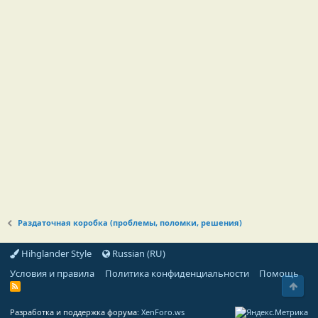
Раздаточная коробка (проблемы, поломки, решения)
Hihglander Style
Russian (RU)
Условия и правила
Политика конфиденциальности
Помощь
Свер
R
S
S
Разработка и поддержка форума:
XenForo.ws