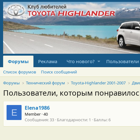
Форумы
Реклама
Что нового?
Пользователи
Список форумов
Поиск сообщений
Форумы
Технический форум
Toyota-Highlander 2001-2007
Дви
Пользователи, которым понравило
Elena1986
E
Member
·
40
Сообщения
33
Благодарности
1
Баллы
6