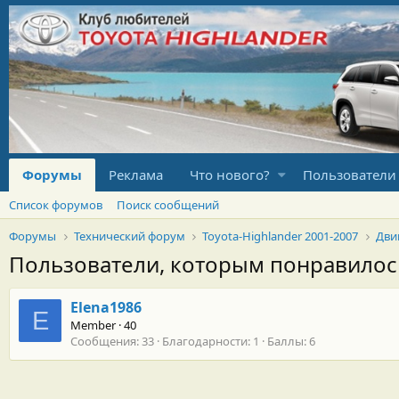
Форумы
Реклама
Что нового?
Пользователи
Список форумов
Поиск сообщений
Форумы
Технический форум
Toyota-Highlander 2001-2007
Дви
Пользователи, которым понравило
Elena1986
E
Member
·
40
Сообщения
33
Благодарности
1
Баллы
6