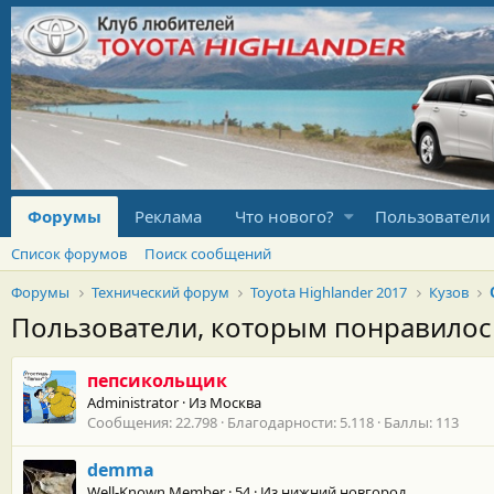
Форумы
Реклама
Что нового?
Пользователи
Список форумов
Поиск сообщений
Форумы
Технический форум
Toyota Highlander 2017
Кузов
Пользователи, которым понравило
пепсикольщик
Administrator
·
Из
Москва
Сообщения
22.798
Благодарности
5.118
Баллы
113
demma
Well-Known Member
·
54
·
Из
нижний новгород