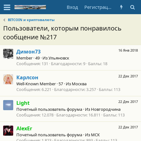
Вход
Регистрация
BITCOIN и криптовалюты
Пользователи, которым понравилось
сообщение №217
16 Янв 2018
Димон73
Member
·
49
·
Из
Ульяновск
Сообщения
131
Благодарности
9
Баллы
18
22 Дек 2017
Карлсон
Well-Known Member
·
57
·
Из
Москва
Сообщения
6.221
Благодарности
3.257
Баллы
113
22 Дек 2017
Light
Почетный пользователь форума
·
Из
Новгородчина
Сообщения
12.078
Благодарности
16.811
Баллы
113
22 Дек 2017
AlexEr
Почетный пользователь форума
·
Из
МСК
Сообщения
1.823
Благодарности
893
Баллы
113