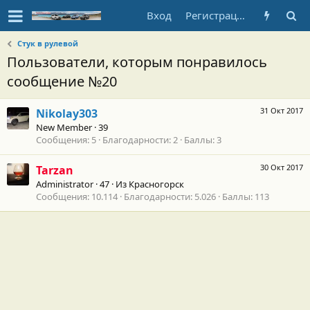
Вход
Регистрация
Стук в рулевой
Пользователи, которым понравилось
сообщение №20
31 Окт 2017
Nikolay303
New Member
·
39
Сообщения
5
Благодарности
2
Баллы
3
30 Окт 2017
Tarzan
Administrator
·
47
·
Из
Красногорск
Сообщения
10.114
Благодарности
5.026
Баллы
113