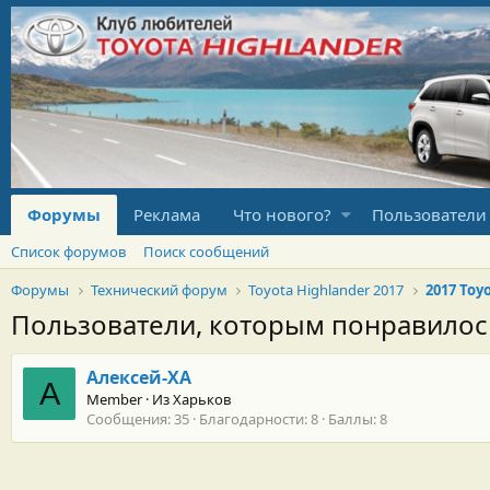
Форумы
Реклама
Что нового?
Пользователи
Список форумов
Поиск сообщений
Форумы
Технический форум
Toyota Highlander 2017
2017 Toy
Пользователи, которым понравило
Алексей-ХА
А
Member
·
Из
Харьков
Сообщения
35
Благодарности
8
Баллы
8