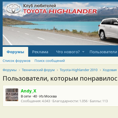
Форумы
Реклама
Что нового?
Пользователи
Список форумов
Поиск сообщений
Форумы
Технический форум
Toyota-Highlander 2010
Ходовая
Пользователи, которым понравило
Andy_X
В сети
·
40
·
Из
Москва
Сообщения
4.043
Благодарности
1.056
Баллы
113