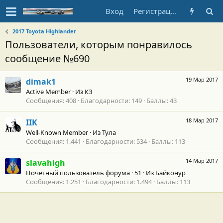
Вход
Регистрация
2017 Toyota Highlander
Пользователи, которым понравилось
сообщение №690
19 Мар 2017
dimak1
Active Member
·
Из
КЗ
Сообщения
408
Благодарности
149
Баллы
43
18 Мар 2017
IIK
Well-Known Member
·
Из
Тула
Сообщения
1.441
Благодарности
534
Баллы
113
14 Мар 2017
slavahigh
Почетный пользователь форума
·
51
·
Из
Байконур
Сообщения
1.251
Благодарности
1.494
Баллы
113