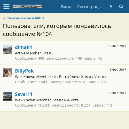
Вход
Регистрация
Замена масла в АКПП
Пользователи, которым понравилось
сообщение №104
16 Фев 2017
dimak1
Active Member
·
Из
КЗ
Сообщения
408
Благодарности
149
Баллы
43
16 Фев 2017
BillyPok
Well-Known Member
·
Из
Республика Коми г.Усинск
Сообщения
1.043
Благодарности
616
Баллы
113
16 Фев 2017
Sever11
Well-Known Member
·
Из
Коми, Ухта
Сообщения
16.524
Благодарности
8.224
Баллы
113