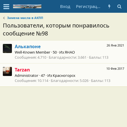
Вход
Регистрация
Замена масла в АКПП
Пользователи, которым понравилось
сообщение №98
26 Янв 2021
Алькапоне
Well-Known Member
·
50
·
Из
ЯНАО
Сообщения
4.710
Благодарности
3.661
Баллы
113
10 Фев 2017
Tarzan
Administrator
·
47
·
Из
Красногорск
Сообщения
10.114
Благодарности
5.026
Баллы
113