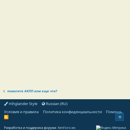
помогите АКПП или еще что?
Hihglander Style
Russian (RU)
Условия и правила
Политика конфиденциальности
Помощь
Свер
R
S
S
Разработка и поддержка форума:
XenForo.ws