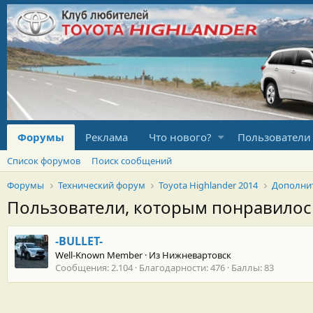
Форумы
Реклама
Что нового?
Пользователи
Список форумов
Поиск сообщений
Форумы
Технический форум
Toyota Highlander 2014
Дополни
Пользователи, которым понравило
-BULLET-
Well-Known Member
·
Из
Нижневартовск
Сообщения
2.104
Благодарности
476
Баллы
83