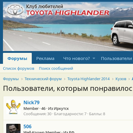
Форумы
Реклама
Что нового?
Пользователи
Список форумов
Поиск сообщений
Форумы
Технический форум
Toyota Highlander 2014
Кузов
Пользователи, которым понравило
Nick79
Member
·
46
·
Из
Иркутск
Сообщения
30
Благодарности
7
Баллы
8
506
Well-Known Member
·
Из
РФ