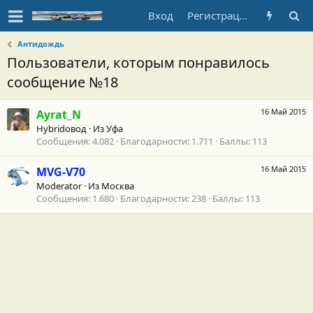
Вход
Регистрация
Антидождь
Пользователи, которым понравилось
сообщение №18
16 Май 2015
Ayrat_N
Hybridовод
·
Из
Уфа
Сообщения
4.082
Благодарности
1.711
Баллы
113
16 Май 2015
MVG-V70
Moderator
·
Из
Москва
Сообщения
1.680
Благодарности
238
Баллы
113