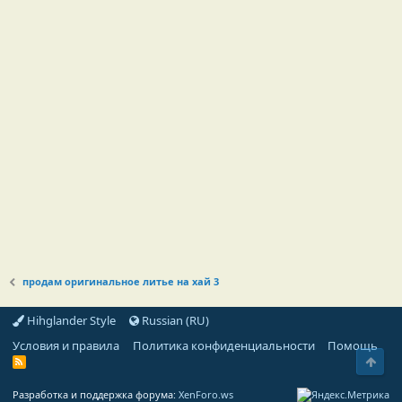
продам оригинальное литье на хай 3
Hihglander Style
Russian (RU)
Условия и правила
Политика конфиденциальности
Помощь
Свер
R
S
S
Разработка и поддержка форума:
XenForo.ws