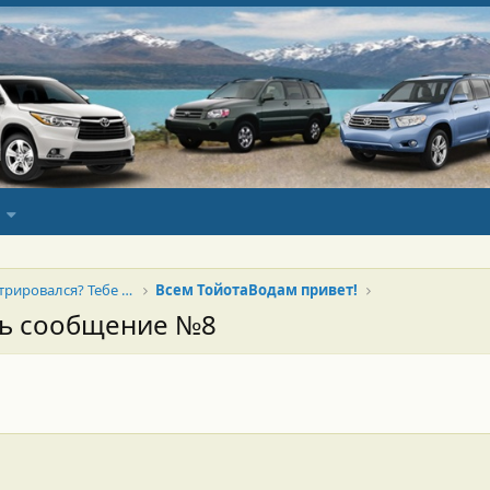
Новенький? Только зарегистрировался? Тебе сюда!
Всем ТойотаВодам привет!
сь сообщение №8