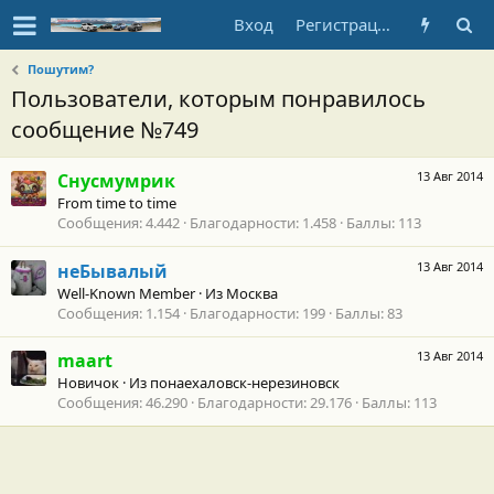
Вход
Регистрация
Пошутим?
Пользователи, которым понравилось
сообщение №749
13 Авг 2014
Снусмумрик
From time to time
Сообщения
4.442
Благодарности
1.458
Баллы
113
13 Авг 2014
неБывалый
Well-Known Member
·
Из
Москва
Сообщения
1.154
Благодарности
199
Баллы
83
13 Авг 2014
maart
Новичок
·
Из
понаехаловск-нерезиновск
Сообщения
46.290
Благодарности
29.176
Баллы
113