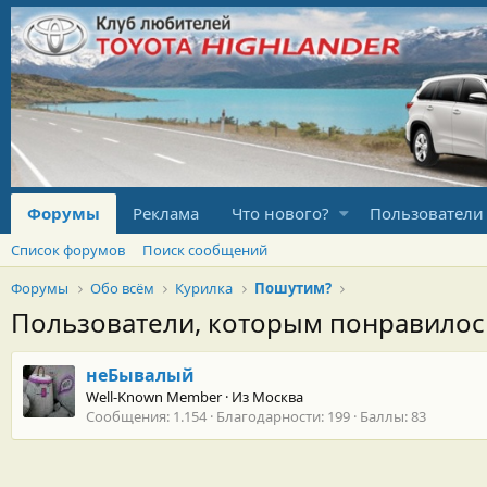
Форумы
Реклама
Что нового?
Пользователи
Список форумов
Поиск сообщений
Форумы
Обо всём
Курилка
Пошутим?
Пользователи, которым понравило
неБывалый
Well-Known Member
·
Из
Москва
Сообщения
1.154
Благодарности
199
Баллы
83