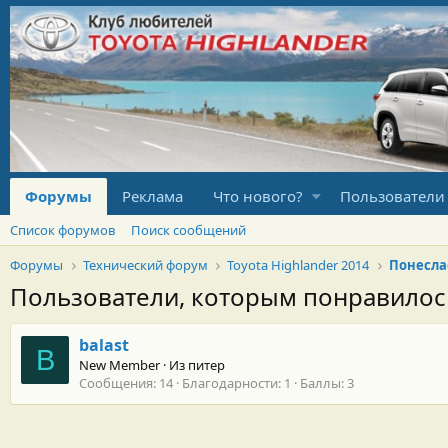
Форумы
Реклама
Что нового?
Пользователи
Список форумов
Поиск сообщений
Форумы
Технический форум
Toyota Highlander 2014
Пользователи, которым понравило
balast
B
New Member
·
Из
питер
Сообщения
14
Благодарности
1
Баллы
3